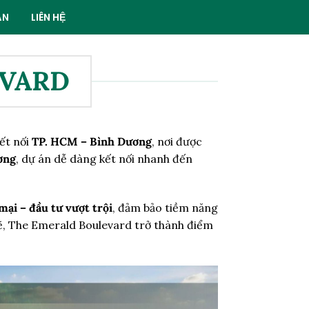
ÁN
LIÊN HỆ
EVARD
ết nối
TP. HCM – Bình Dương
, nơi được
ơng
, dự án dễ dàng kết nối nhanh đến
mại – đầu tư vượt trội
, đảm bảo tiềm năng
 mẽ, The Emerald Boulevard trở thành điểm