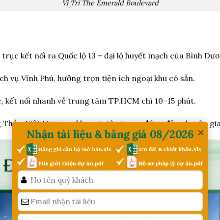
Vị Trí The Emerald Boulevard
trục kết nối ra Quốc lộ 13 – đại lộ huyết mạch của Bình Dươ
ch vụ Vĩnh Phú, hưởng trọn tiện ích ngoại khu có sẵn.
 kết nối nhanh về trung tâm TP.HCM chỉ 10–15 phút.
Thần, Việt Hương – khu vực tập trung đông đảo chuyên gia
Nhận tài liệu & bảng giá 08/2026