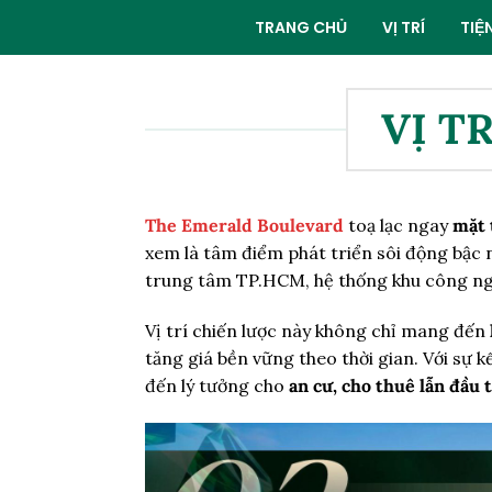
TRANG CHỦ
VỊ TRÍ
TIỆ
Skip
to
VỊ T
content
The Emerald Boulevard
toạ lạc ngay
mặt 
xem là tâm điểm phát triển sôi động bậc n
trung tâm TP.HCM, hệ thống khu công nghi
Vị trí chiến lược này không chỉ mang đến
tăng giá bền vững theo thời gian. Với sự
đến lý tưởng cho
an cư, cho thuê lẫn đầu 