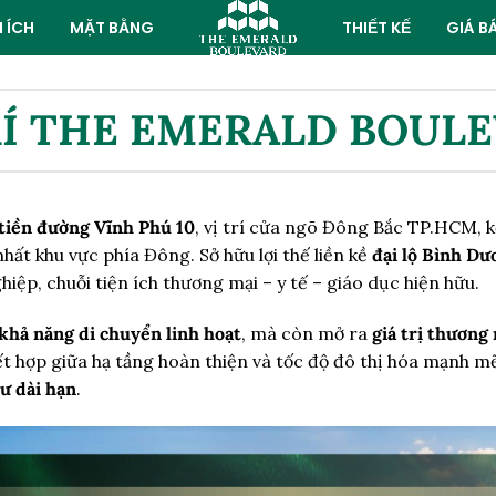
N ÍCH
MẶT BẰNG
THIẾT KẾ
GIÁ B
RÍ THE EMERALD BOUL
tiền đường Vĩnh Phú 10
, vị trí cửa ngõ Đông Bắc TP.HCM, k
hất khu vực phía Đông. Sở hữu lợi thế liền kề
đại lộ Bình Dư
ệp, chuỗi tiện ích thương mại – y tế – giáo dục hiện hữu.
khả năng di chuyển linh hoạt
, mà còn mở ra
giá trị thương 
 kết hợp giữa hạ tầng hoàn thiện và tốc độ đô thị hóa mạnh
tư dài hạn
.